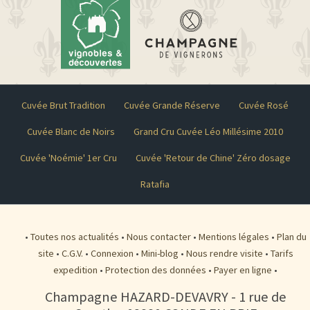
Cuvée Brut Tradition
Cuvée Grande Réserve
Cuvée Rosé
Cuvée Blanc de Noirs
Grand Cru Cuvée Léo Millésime 2010
Cuvée 'Noémie' 1er Cru
Cuvée 'Retour de Chine' Zéro dosage
Ratafia
•
Toutes nos actualités
•
Nous contacter
•
Mentions légales
•
Plan du
site
•
C.G.V.
•
Connexion
•
Mini-blog
•
Nous rendre visite
•
Tarifs
expedition
•
Protection des données
•
Payer en ligne
•
Champagne HAZARD-DEVAVRY
-
1 rue de