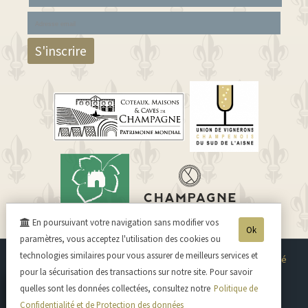
En poursuivant votre navigation sans modifier vos
Ok
paramètres, vous acceptez l'utilisation des cookies ou
technologies similaires pour vous assurer de meilleurs services et
Cuvée Brut Tradition
Cuvée Grande Réserve
Cuvée Rosé
pour la sécurisation des transactions sur notre site. Pour savoir
Cuvée Blanc de Noirs
Grand Cru Cuvée Léo Millésime 2010
quelles sont les données collectées, consultez notre
Politique de
Confidentialité et de Protection des données