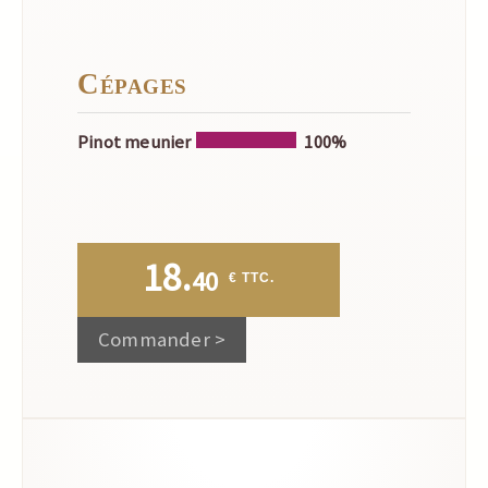
Cépages
Pinot meunier
100%
18.
40
 € TTC.
Commander >