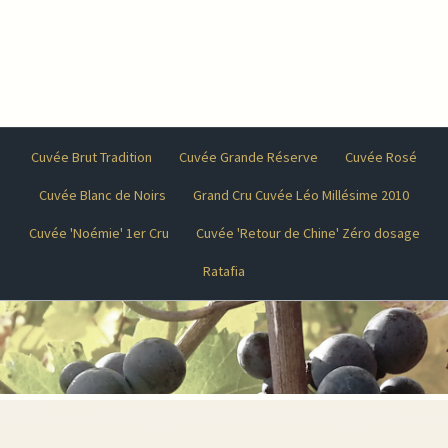
Cuvée Brut Tradition
Cuvée Grande Réserve
Cuvée Rosé
Cuvée Blanc de Noirs
Grand Cru Cuvée Léo Millésime 2010
Cuvée 'Noémie' 1er Cru
Cuvée 'Retour de Chine' Zéro dosage
Ratafia