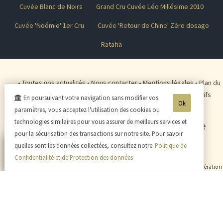
Cuvée Blanc de Noirs
Grand Cru Cuvée Léo Millésime 2010
Cuvée 'Noémie' 1er Cru
Cuvée 'Retour de Chine' Zéro dosage
Ratafia
•
Toutes nos actualités
•
Nous contacter
•
Mentions légales
•
Plan du
site
•
C.G.V.
•
Connexion
•
Mini-blog
•
Nous rendre visite
•
Tarifs
En poursuivant votre navigation sans modifier vos
Ok
expedition
•
Protection des données
•
Payer en ligne
•
paramètres, vous acceptez l'utilisation des cookies ou
technologies similaires pour vous assurer de meilleurs services et
Champagne HAZARD-DEVAVRY
-
1 rue de
pour la sécurisation des transactions sur notre site. Pour savoir
Courtigy
02330
CONDE EN BRIE
quelles sont les données collectées, consultez notre
Politique de
Tél. 03 23 82 48 64
- Mob. : 06 80 33 06 98
Confidentialité et de Protection des données
- L'abus d'alcool est dangereux pour la santé, sachez consommer avec modération
- La vente d'alcool est interdite aux mineurs de -18ans -
© 2003-2026 Champagne HAZARD-DEVAVRY -
Réalisation enovanet
-
Moteur