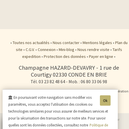
•
Toutes nos actualités
•
Nous contacter
•
Mentions légales
•
Plan du
site
•
C.G.V.
•
Connexion
•
Mini-blog
•
Nous rendre visite
•
Tarifs
expedition
•
Protection des données
•
Payer en ligne
•
Champagne HAZARD-DEVAVRY
-
1 rue de
Courtigy
02330
CONDE EN BRIE
Tél. 03 23 82 48 64
- Mob. : 06 80 33 06 98
- L'abus d'alcool est dangereux pour la santé, sachez consommer avec modération
En poursuivant votre navigation sans modifier vos
- La vente d'alcool est interdite aux mineurs de -18ans -
Ok
paramètres, vous acceptez l'utilisation des cookies ou
technologies similaires pour vous assurer de meilleurs services et
pour la sécurisation des transactions sur notre site. Pour savoir
© 2003-2026 Champagne HAZARD-DEVAVRY -
Réalisation enovanet
-
Moteur
quelles sont les données collectées, consultez notre
Politique de
eChampagne
- 3 visiteurs connectés.