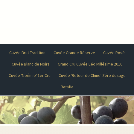
Cuvée Brut Tradition
Cuvée Grande Réserve
Cuvée Rosé
Cuvée Blanc de Noirs
Grand Cru Cuvée Léo Millésime 2010
Cuvée 'Noémie' 1er Cru
Cuvée 'Retour de Chine' Zéro dosage
Ratafia