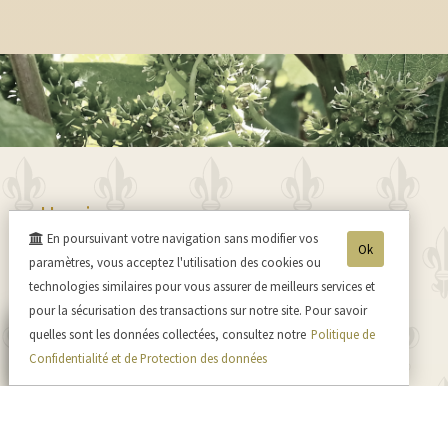
Horaires
En poursuivant votre navigation sans modifier vos
Du lundi au vendredi
Ok
paramètres, vous acceptez l'utilisation des cookies ou
de 9h à 12h et de 14h à 18h.
technologies similaires pour vous assurer de meilleurs services et
Autres horaires : Nous contacter
pour la sécurisation des transactions sur notre site. Pour savoir
Afin de vous accueillir dans les meilleures conditions, merci
quelles sont les données collectées, consultez notre
Politique de
de nous prévenir de votre visite.
Confidentialité et de Protection des données
03 23 82 48 64
06 80 33 06 98