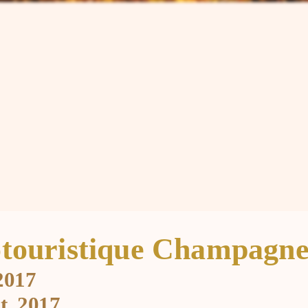
otouristique Champagne 
2017
t. 2017