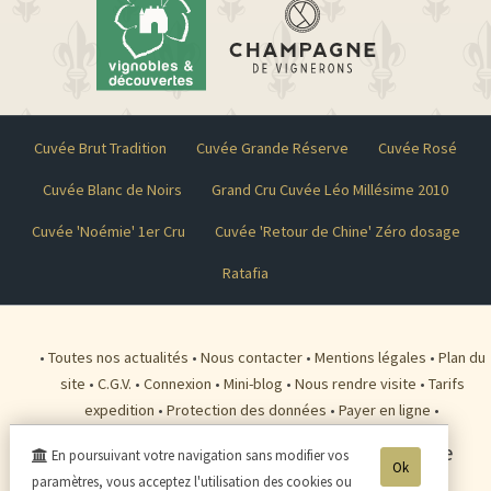
Cuvée Brut Tradition
Cuvée Grande Réserve
Cuvée Rosé
Cuvée Blanc de Noirs
Grand Cru Cuvée Léo Millésime 2010
Cuvée 'Noémie' 1er Cru
Cuvée 'Retour de Chine' Zéro dosage
Ratafia
•
Toutes nos actualités
•
Nous contacter
•
Mentions légales
•
Plan du
site
•
C.G.V.
•
Connexion
•
Mini-blog
•
Nous rendre visite
•
Tarifs
expedition
•
Protection des données
•
Payer en ligne
•
Champagne HAZARD-DEVAVRY
-
1 rue de
En poursuivant votre navigation sans modifier vos
Ok
Courtigy
02330
CONDE EN BRIE
paramètres, vous acceptez l'utilisation des cookies ou