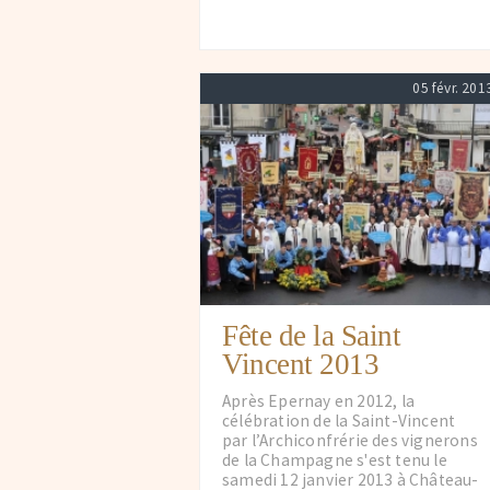
05 févr. 201
Fête de la Saint
Vincent 2013
Après Epernay en 2012, la
célébration de la Saint-Vincent
par l’Archiconfrérie des vignerons
de la Champagne s'est tenu le
samedi 12 janvier 2013 à Château-