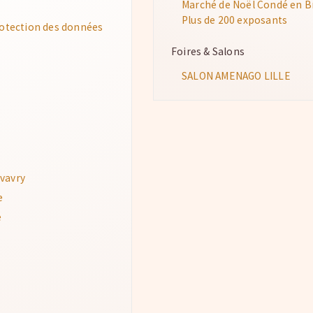
Marché de Noël Condé en Bri
Plus de 200 exposants
protection des données
Foires & Salons
SALON AMENAGO LILLE
vavry
e
e